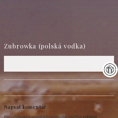
Zubrowka (polská vodka)
Napsat komentář
Pro přidávání komentářů se musíte nejdříve
přihlásit
.