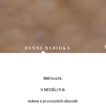
DENNÍ NABÍDKA
Milí hosté,
V NEDĚLI 9.8.
máme z provozních důvodů