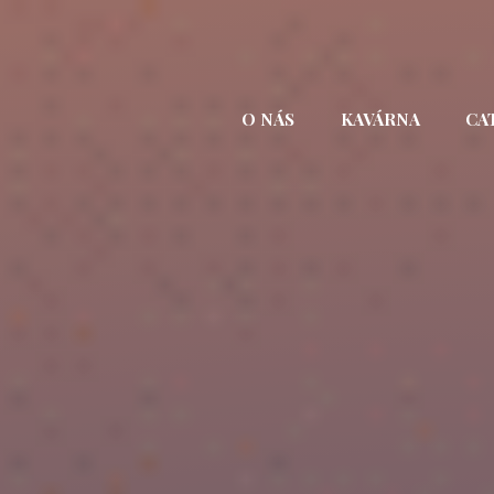
Přejít
k
obsahu
webu
O NÁS
KAVÁRNA
CA