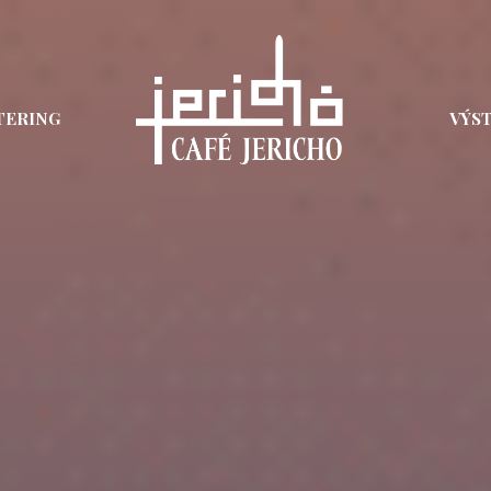
TERING
VÝS