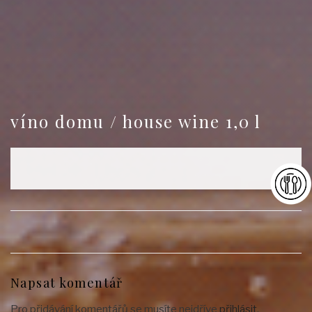
víno domu / house wine 1,0 l
Napsat komentář
Pro přidávání komentářů se musíte nejdříve
přihlásit
.