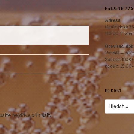
NAJDETE NÁS
Adresa
Opatovická 26
110 00 Praha 
Otevírací do
Pondělí — páte
Sobota: 15:00
neděle: 15:00
HLEDAT
Hledat:
usíte nejdříve
přihlásit
.