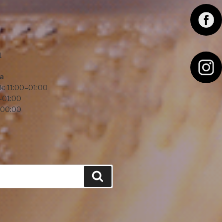
F
a
c
1
e
I
ba
b
n
k: 11:00–01:00
–01:00
o
s
–00:00
o
t
k
a
g
r
Hledání
a
m