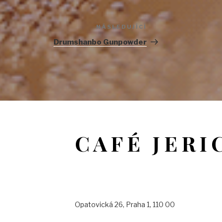
NÁSLEDUJÍCÍ
Následující
příspěvek
Drumshanbo Gunpowder
CAFÉ JERI
Opatovická 26, Praha 1, 110 00