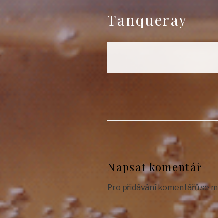
Tanqueray
Napsat komentář
Pro přidávání komentářů se m