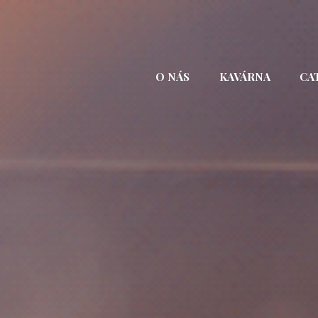
Přejít
k
obsahu
webu
O NÁS
KAVÁRNA
CA