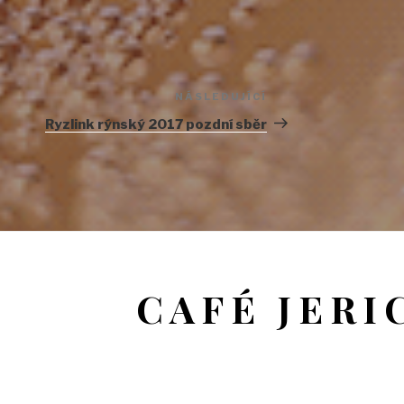
NÁSLEDUJÍCÍ
Následující
příspěvek
Ryzlink rýnský 2017 pozdní sběr
CAFÉ JERI