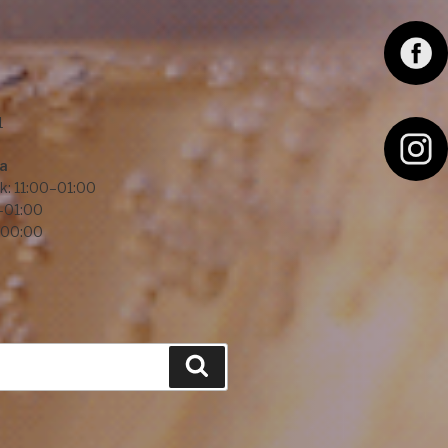
F
a
c
1
e
I
ba
b
n
k: 11:00–01:00
–01:00
o
s
–00:00
o
t
k
a
g
r
Hledání
a
m