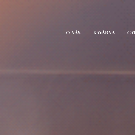
Přejít
k
obsahu
webu
O NÁS
KAVÁRNA
CA