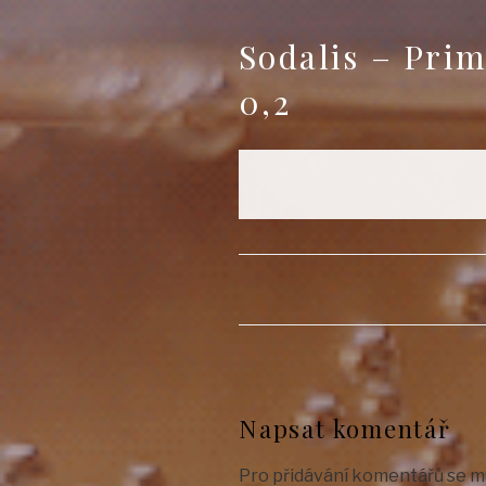
Sodalis – Primi
0,2
Napsat komentář
Pro přidávání komentářů se m