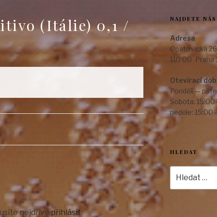
NAJDETE NÁS
tivo (Itálie) 0,1 /
Adresa
Opatovická 26
110 00 Praha 
Otevírací do
Pondělí — páte
Sobota: 15:00
neděle: 15:00
HLEDAT
Hledat:
usíte nejdříve
přihlásit
.