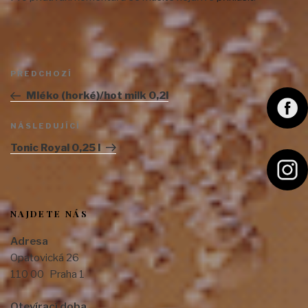
Navigace
Předchozí
PŘEDCHOZÍ
pro
příspěvek
příspěvek
Mléko (horké)/hot milk 0,2l
F
Následující
NÁSLEDUJÍCÍ
a
příspěvek
Tonic Royal 0,25 l
c
e
I
b
n
o
s
NAJDETE NÁS
o
t
Adresa
k
a
Opatovická 26
g
110 00 Praha 1
r
Otevírací doba