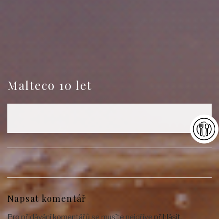
Malteco 10 let
Napsat komentář
Pro přidávání komentářů se musíte nejdříve
přihlásit
.