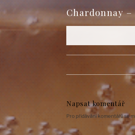
Chardonnay – K
Napsat komentář
Pro přidávání komentářů se m