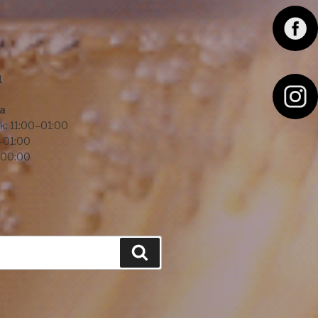
F
a
c
1
e
I
ba
b
n
k: 11:00–01:00
–01:00
o
s
–00:00
o
t
k
a
g
r
Hledání
a
m