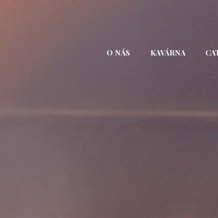
Přejít
k
obsahu
webu
O NÁS
KAVÁRNA
CA