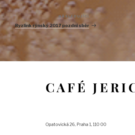
NÁSLEDUJÍCÍ
Následující
příspěvek
Ryzlink rýnský 2017 pozdní sběr
CAFÉ JERI
Opatovická 26, Praha 1, 110 00