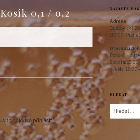
NAJDETE NÁS
osík 0,1 / 0,2
Adresa
Opatovická 26
110 00 Praha 
Otevírací do
Pondělí — páte
Sobota: 15:00
neděle: 15:00
HLEDAT
Hledat:
usíte nejdříve
přihlásit
.