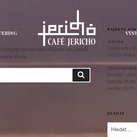
NAJDETE NÁS
TERING
VÝS
Adresa
Opatovická 26
bohužel nenachází. Můžete ale zkusit
110 00 Praha 
ového slova.
Otevírací do
Hledání
Pondělí — páte
Sobota: 15:00
neděle: 15:00
HLEDAT
Hledat: