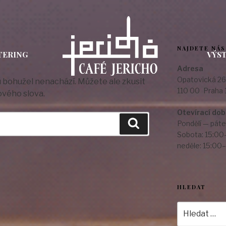
NAJDETE NÁS
TERING
VÝS
Adresa
Opatovická 26
bohužel nenachází. Můžete ale zkusit
110 00 Praha 
ového slova.
Otevírací do
Hledání
Pondělí — páte
Sobota: 15:00
neděle: 15:00
HLEDAT
Hledat: