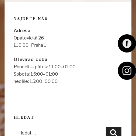
NAJDETE NÁS
Adresa
Opatovická 26
F
110 00 Praha 1
a
Otevírací doba
c
Pondělí — pátek: 11:00–01:00
e
I
Sobota: 15:00–01:00
b
n
neděle: 15:00–00:00
o
s
o
t
k
a
g
HLEDAT
r
Hledat:
Hledání
a